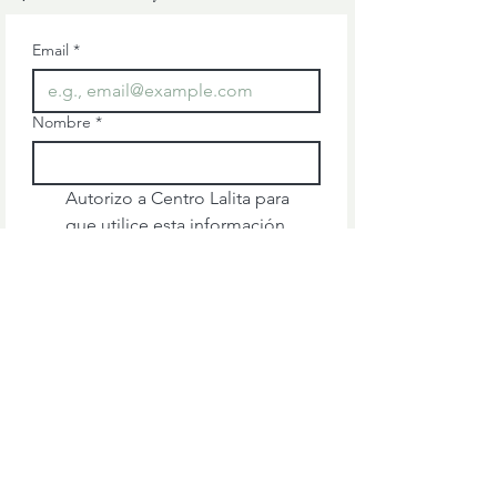
Email
*
Nombre
*
Autorizo a Centro Lalita para 
que utilice esta información 
para mantenerme al día de sus 
novedades o información 
comercial.
Puedes ejercer tu derecho de 
darte de baja en cualquier 
momento.
*
Suscribirme