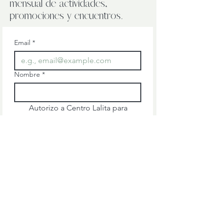
mensual de actividades,
promociones y encuentros.
Email
*
Nombre
*
Autorizo a Centro Lalita para 
que utilice esta información 
para mantenerme al día de sus 
novedades o información 
comercial.
Puedes ejercer tu derecho de 
darte de baja en cualquier 
momento.
*
Suscribirme